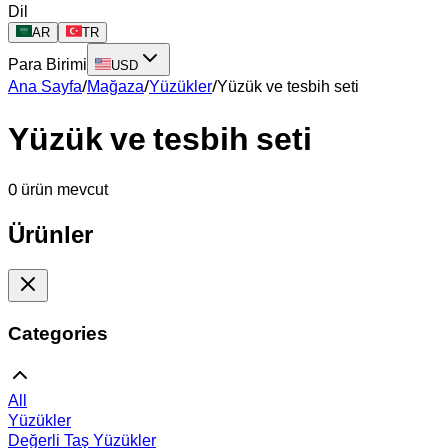
Dil
AR
TR
Para Birimi
USD
Ana Sayfa
/
Mağaza
/
Yüzükler
/
Yüzük ve tesbih seti
Yüzük ve tesbih seti
0 ürün mevcut
Ürünler
Categories
All
Yüzükler
Değerli Taş Yüzükler