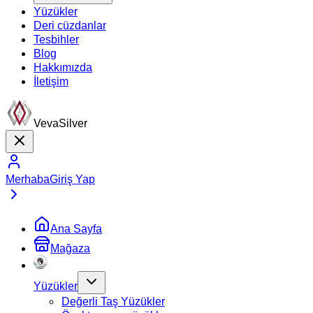
Yüzükler
Deri cüzdanlar
Tesbihler
Blog
Hakkımızda
İletişim
VevaSilver
Merhaba
Giriş Yap
Ana Sayfa
Mağaza
Yüzükler
Değerli Taş Yüzükler