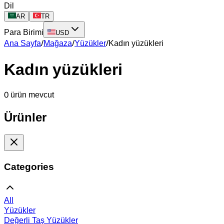
Dil
AR
TR
Para Birimi
USD
Ana Sayfa
/
Mağaza
/
Yüzükler
/
Kadın yüzükleri
Kadın yüzükleri
0 ürün mevcut
Ürünler
Categories
All
Yüzükler
Değerli Taş Yüzükler