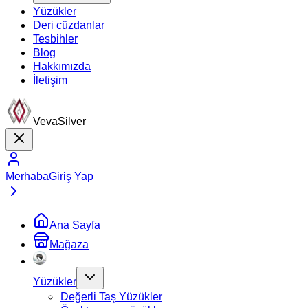
Yüzükler
Deri cüzdanlar
Tesbihler
Blog
Hakkımızda
İletişim
VevaSilver
Merhaba
Giriş Yap
Ana Sayfa
Mağaza
Yüzükler
Değerli Taş Yüzükler