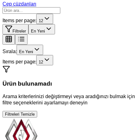
Cep cüzdanları
Items per page:
12
Filtreler
En Yeni
Sırala:
En Yeni
Items per page:
12
Ürün bulunamadı
Arama kriterlerinizi değiştirmeyi veya aradığınızı bulmak için
filtre seçeneklerini ayarlamayı deneyin
Filtreleri Temizle