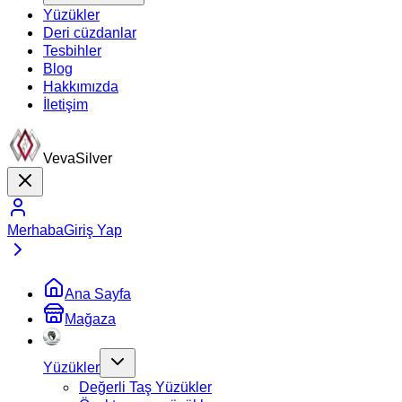
Yüzükler
Deri cüzdanlar
Tesbihler
Blog
Hakkımızda
İletişim
VevaSilver
Merhaba
Giriş Yap
Ana Sayfa
Mağaza
Yüzükler
Değerli Taş Yüzükler